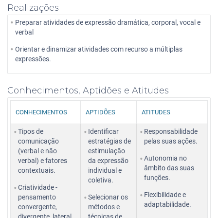
Realizações
Preparar atividades de expressão dramática, corporal, vocal e
verbal
Orientar e dinamizar atividades com recurso a múltiplas
expressões.
Conhecimentos, Aptidões e Atitudes
CONHECIMENTOS
APTIDÕES
ATITUDES
Tipos de
Identificar
Responsabilidade
comunicação
estratégias de
pelas suas ações.
(verbal e não
estimulação
Autonomia no
verbal) e fatores
da expressão
âmbito das suas
contextuais.
individual e
funções.
coletiva.
Criatividade -
Flexibilidade e
pensamento
Selecionar os
adaptabilidade.
convergente,
métodos e
divergente, lateral,
técnicas de