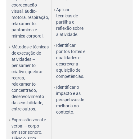
coordenação
Aplicar
visual, áudio-
técnicas de
motora, respiração,
partilha e
relaxamento,
reflexão sobre
pantomima e
a atividade.
mímica corporal.
Identificar
Métodos e técnicas
pontos fortes e
de execução de
qualidades e
atividades –
descrever a
pensamento
aquisição de
criativo, quebrar
competências.
regras,
relaxamento
Identificar o
concentrado,
impacto e as
desenvolvimento
perspetivas de
da sensibilidade,
melhoria no
entre outros.
contexto.
Expressão vocal e
verbal – corpo
emissor sonoro,
silêncio, som,