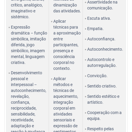
Assertividade na
crítico, analógico,
dinamização
comunicação.
imaginativo e
das atividades.
sistémico.
Escuta ativa.
Aplicar
Expressão
técnicas para
Empatia.
dramática – função
a aproximação
simbólica, imitação
entre
Autoconfiança.
diferida, jogo
participantes,
Autoconhecimento.
simbólico, imagem
presença e
mental, linguagem
consciência
Autocontrolo e
criativa.
corporal no
autorregulação.
contexto.
Desenvolvimento
Convicção.
pessoal e
Aplicar
interpessoal –
métodos e
Sentido criativo.
autoconhecimento,
técnicas de
revelação,
aquecimento,
Sentido estético e
confiança,
integração
artístico.
reciprocidade,
corporal em
Cooperação com a
sensibilidade,
atividades
equipa.
recetividade,
sensoriais e
adaptação e
expressão de
Respeito pelas
reação à mudança,
sentimentos