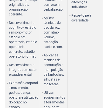
diferenças
originalidade,
com e sem
individuais.
organização
verbalização.
coerente.
Respeito pela
Aplicar
diversidade.
Desenvolvimento
técnicas de
cognitivo - estádio
uso da voz,
sensório-motor,
com ritmo,
estádio pré-
volume,
operatório, estádio
entoação,
operatório
canto e som.
concreto, estádio
Aplicar as
operatório formal.
técnicas de
Desenvolvimento
construção e
integral, bem-estar
manipulação
e saúde mental.
de fantoches,
silhuetas e
Expressão corporal
máscaras.
–movimento,
gestos, dança,
Utilizar
postura e utilização
equipamentos
do corpo no
e ferramentas
espaço,
de suporte.