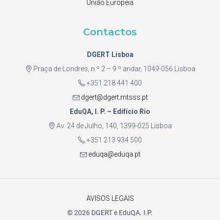
União Europeia
Contactos
DGERT Lisboa
Praça de Londres, n.º 2 – 9 º andar, 1049-056 Lisboa
+351 218 441 400
dgert@dgert.mtsss.pt
EduQA, I. P. – Edifício Rio
Av. 24 de Julho, 140, 1399-025 Lisboa
+351 213 934 500
eduqa@eduqa.pt
AVISOS LEGAIS
© 2026 DGERT e EduQA. I.P.