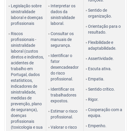
funções.
Legislação sobre
Interpretar os
Sentido de
sinistralidade
dados da
organização.
laboral e doenças
sinistralidade
profissionais
laboral.
Orientação para o
resultado.
Riscos
Consultar os
profissionais -
manuais de
Flexibilidade e
sinistralidade
segurança.
adaptabilidade.
laboral (custos
Identificar o
diretos e indiretos,
Assertividade.
fator
acidentes de
desencadeador
trabalho em
Escuta ativa.
do risco
Portugal, dados
profissional.
Empatia.
estatísticos,
indicadores de
Identificar os
Sentido crítico.
sinistralidade,
trabalhadores
medidas de
Rigor.
expostos.
prevenção, plano
de segurança),
Cooperação com a
Estimar o risco
doenças
equipa.
profissional.
profissionais
Empenho.
(toxicologia e sua
Valorar o risco