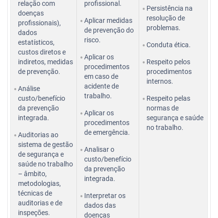
relação com
profissional.
Persistência na
doenças
resolução de
Aplicar medidas
profissionais),
problemas.
de prevenção do
dados
risco.
estatísticos,
Conduta ética.
custos diretos e
Aplicar os
indiretos, medidas
Respeito pelos
procedimentos
de prevenção.
procedimentos
em caso de
internos.
acidente de
Análise
trabalho.
custo/benefício
Respeito pelas
da prevenção
normas de
Aplicar os
integrada.
segurança e saúde
procedimentos
no trabalho.
de emergência.
Auditorias ao
sistema de gestão
Analisar o
de segurança e
custo/benefício
saúde no trabalho
da prevenção
– âmbito,
integrada.
metodologias,
técnicas de
Interpretar os
auditorias e de
dados das
inspeções.
doenças