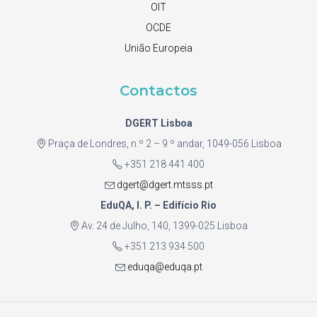
OIT
OCDE
União Europeia
Contactos
DGERT Lisboa
Praça de Londres, n.º 2 – 9 º andar, 1049-056 Lisboa
+351 218 441 400
dgert@dgert.mtsss.pt
EduQA, I. P. – Edifício Rio
Av. 24 de Julho, 140, 1399-025 Lisboa
+351 213 934 500
eduqa@eduqa.pt