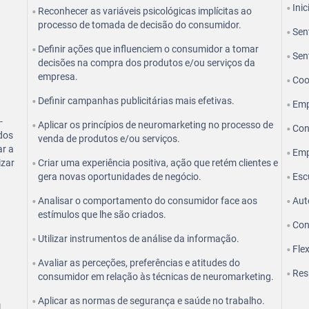
Inic
Reconhecer as variáveis psicológicas implícitas ao
processo de tomada de decisão do consumidor.
Sent
Definir ações que influenciem o consumidor a tomar
Sen
decisões na compra dos produtos e/ou serviços da
empresa.
Coo
Definir campanhas publicitárias mais efetivas.
Emp
-
Aplicar os princípios de neuromarketing no processo de
Con
 dos
venda de produtos e/ou serviços.
ar a
Emp
izar
Criar uma experiência positiva, ação que retém clientes e
gera novas oportunidades de negócio.
Esc
Analisar o comportamento do consumidor face aos
Aut
estímulos que lhe são criados.
Con
Utilizar instrumentos de análise da informação.
Flex
Avaliar as perceções, preferências e atitudes do
Res
consumidor em relação às técnicas de neuromarketing.
Aplicar as normas de segurança e saúde no trabalho.
l