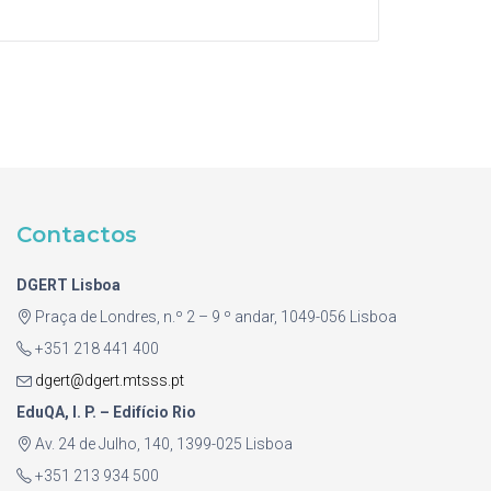
Contactos
DGERT Lisboa
Praça de Londres, n.º 2 – 9 º andar, 1049-056 Lisboa
+351 218 441 400
dgert@dgert.mtsss.pt
EduQA, I. P. – Edifício Rio
Av. 24 de Julho, 140, 1399-025 Lisboa
+351 213 934 500