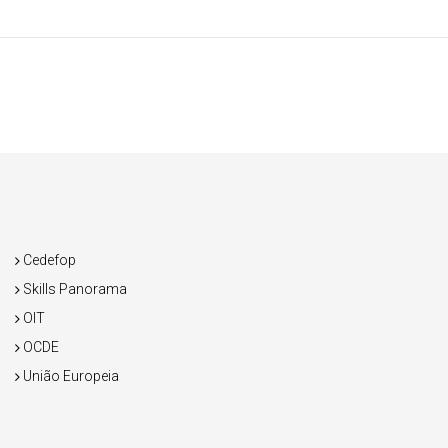
Cedefop
Skills Panorama
OIT
OCDE
União Europeia