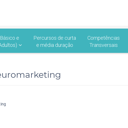
 Básico e
Percursos de curta
Competências
Adultos)
e média duração
Transversais
neuromarketing
ting