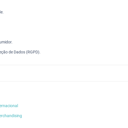
de.
umidor.
teção de Dados (RGPD).
ernacional
erchandising