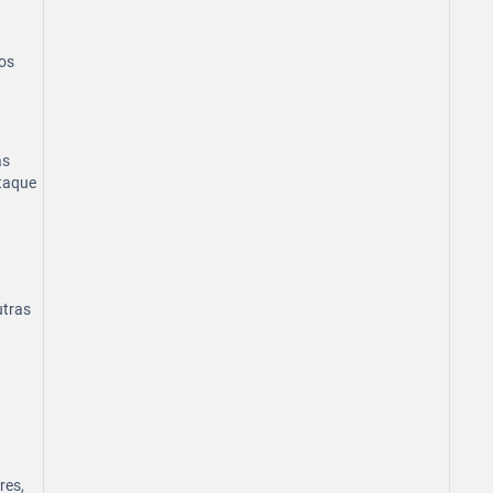
os
as
ataque
utras
res,