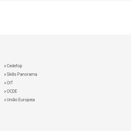
Cedefop
Skills Panorama
OIT
OCDE
União Europeia