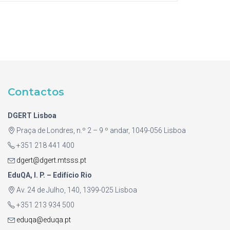
Contactos
DGERT Lisboa
Praça de Londres, n.º 2 – 9 º andar, 1049-056 Lisboa
+351 218 441 400
dgert@dgert.mtsss.pt
EduQA, I. P. – Edifício Rio
Av. 24 de Julho, 140, 1399-025 Lisboa
+351 213 934 500
eduqa@eduqa.pt