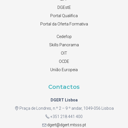
DGEstE
Portal Qualifica
Portal da Oferta Formativa
Cedefop
Skills Panorama
OIT
OCDE
União Europeia
Contactos
DGERT Lisboa
Praça de Londres, n.º 2 – 9 º andar, 1049-056 Lisboa
+351 218 441 400
dgert@dgert.mtsss.pt