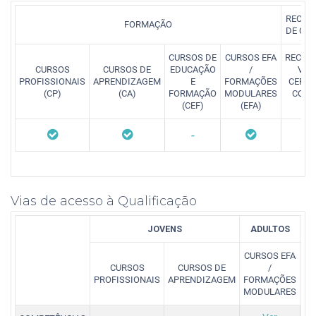
RECON
FORMAÇÃO
DE CO
CURSOS DE
CURSOS EFA
RECON
CURSOS
CURSOS DE
EDUCAÇÃO
/
VAL
PROFISSIONAIS
APRENDIZAGEM
E
FORMAÇÕES
CERTI
(CP)
(CA)
FORMAÇÃO
MODULARES
COMP
(CEF)
(EFA)
(
-
Vias de acesso à Qualificação
JOVENS
ADULTOS
CURSOS EFA
RE
CURSOS
CURSOS DE
/
PROFISSIONAIS
APRENDIZAGEM
FORMAÇÕES
C
MODULARES