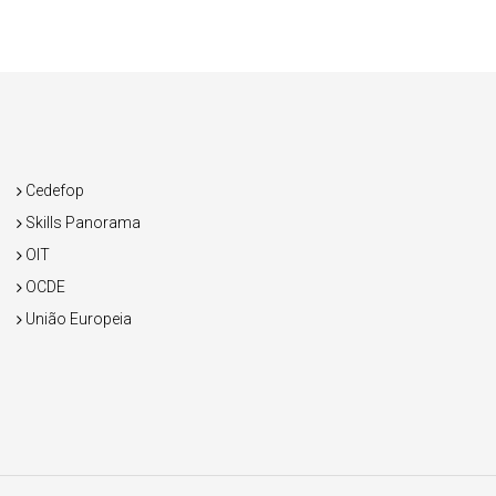
Cedefop
Skills Panorama
OIT
OCDE
União Europeia