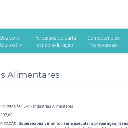
 Básico e
Percursos de curta
Competências
Adultos)
e média duração
Transversais
as Alimentares
9
E FORMAÇÃO:
541 - Indústrias Alimentares
207,00
IFICAÇÃO:
Supervisionar, monitorizar e executar a preparação, tra