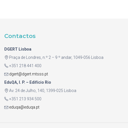
Contactos
DGERT Lisboa
Praça de Londres, n.º 2 – 9 º andar, 1049-056 Lisboa
+351 218 441 400
dgert@dgert.mtsss.pt
EduQA, I. P. – Edifício Rio
Av. 24 de Julho, 140, 1399-025 Lisboa
+351 213 934 500
eduqa@eduqa.pt