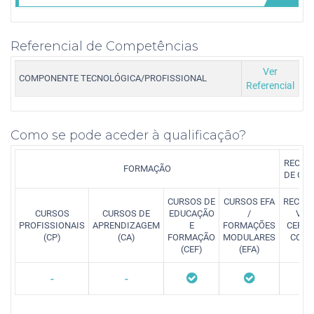
Referencial de Competências
Ver
COMPONENTE TECNOLÓGICA/PROFISSIONAL
Referencial
Como se pode aceder à qualificação?
RECON
FORMAÇÃO
DE CO
CURSOS DE
CURSOS EFA
RECON
CURSOS
CURSOS DE
EDUCAÇÃO
/
VAL
PROFISSIONAIS
APRENDIZAGEM
E
FORMAÇÕES
CERTI
(CP)
(CA)
FORMAÇÃO
MODULARES
COMP
(CEF)
(EFA)
(
-
-