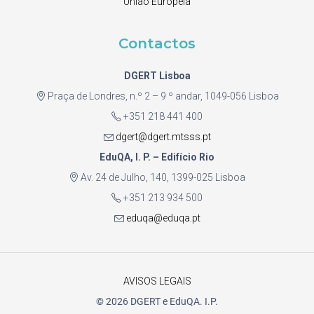
União Europeia
Contactos
DGERT Lisboa
Praça de Londres, n.º 2 – 9 º andar, 1049-056 Lisboa
+351 218 441 400
dgert@dgert.mtsss.pt
EduQA, I. P. – Edifício Rio
Av. 24 de Julho, 140, 1399-025 Lisboa
+351 213 934 500
eduqa@eduqa.pt
AVISOS LEGAIS
© 2026 DGERT e EduQA. I.P.