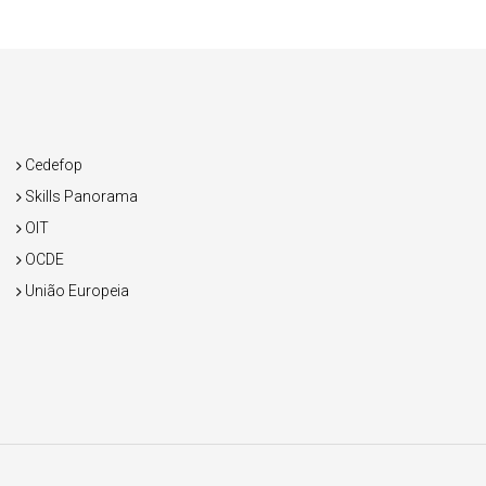
Cedefop
Skills Panorama
OIT
OCDE
União Europeia