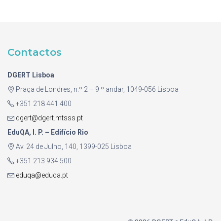
Contactos
DGERT Lisboa
Praça de Londres, n.º 2 – 9 º andar, 1049-056 Lisboa
+351 218 441 400
dgert@dgert.mtsss.pt
EduQA, I. P. – Edifício Rio
Av. 24 de Julho, 140, 1399-025 Lisboa
+351 213 934 500
eduqa@eduqa.pt