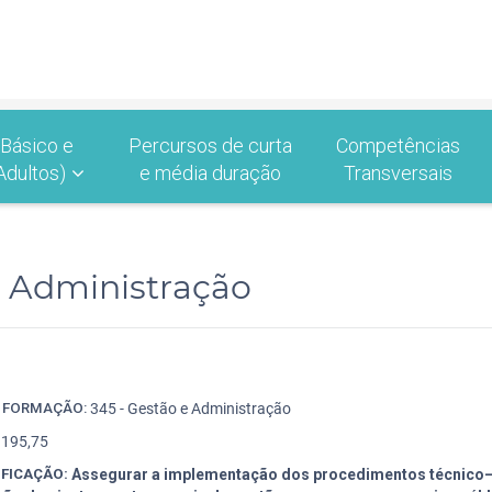
 Básico e
Percursos de curta
Competências
Adultos)
e média duração
Transversais
e Administração
9
E FORMAÇÃO:
345 - Gestão e Administração
195,75
IFICAÇÃO:
Assegurar a implementação dos procedimentos técnico–a