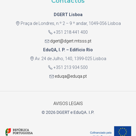
Contactos
DGERT Lisboa
Praça de Londres, n.º 2 – 9 º andar, 1049-056 Lisboa
+351 218 441 400
dgert@dgert.mtsss.pt
EduQA, I. P. – Edifício Rio
Av. 24 de Julho, 140, 1399-025 Lisboa
+351 213 934 500
eduqa@eduqa.pt
AVISOS LEGAIS
© 2026 DGERT e EduQA. I.P.