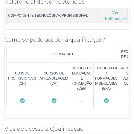
Referencial de Competências
Ver
COMPONENTE TECNOLÓGICA/PROFISSIONAL
Referencial
Como se pode aceder à qualificação?
RECON
FORMAÇÃO
DE CO
CURSOS DE
CURSOS EFA
RECON
CURSOS
CURSOS DE
EDUCAÇÃO
/
VAL
PROFISSIONAIS
APRENDIZAGEM
E
FORMAÇÕES
CERTI
(CP)
(CA)
FORMAÇÃO
MODULARES
COMP
(CEF)
(EFA)
(
-
Vias de acesso à Qualificação