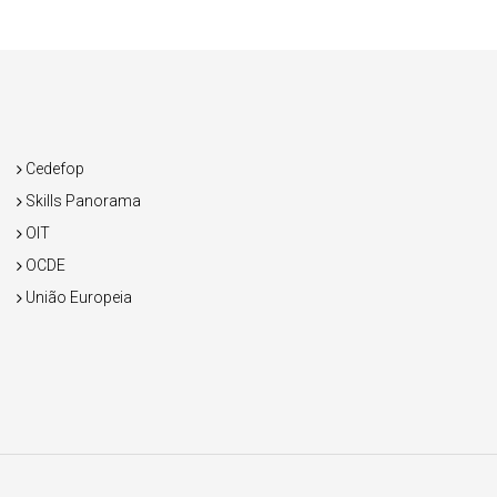
Cedefop
Skills Panorama
OIT
OCDE
União Europeia