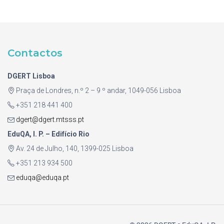
Contactos
DGERT Lisboa
Praça de Londres, n.º 2 – 9 º andar, 1049-056 Lisboa
+351 218 441 400
dgert@dgert.mtsss.pt
EduQA, I. P. – Edifício Rio
Av. 24 de Julho, 140, 1399-025 Lisboa
+351 213 934 500
eduqa@eduqa.pt