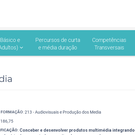
 Básico e
Percursos de curta
Competências
Adultos)
e média duração
Transversais
dia
9
E FORMAÇÃO:
213 - Audiovisuais e Produção dos Media
186,75
IFICAÇÃO:
Conceber e desenvolver produtos multimédia integrando 