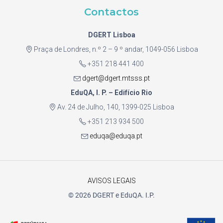
Contactos
DGERT Lisboa
Praça de Londres, n.º 2 – 9 º andar, 1049-056 Lisboa
+351 218 441 400
dgert@dgert.mtsss.pt
EduQA, I. P. – Edifício Rio
Av. 24 de Julho, 140, 1399-025 Lisboa
+351 213 934 500
eduqa@eduqa.pt
AVISOS LEGAIS
© 2026 DGERT e EduQA. I.P.