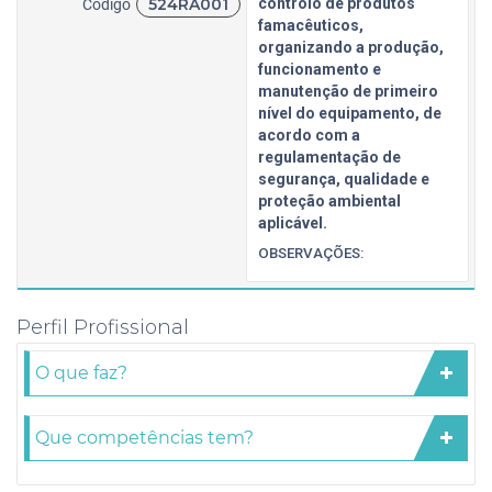
524RA001
controlo de produtos
Código
famacêuticos,
organizando a produção,
funcionamento e
manutenção de primeiro
nível do equipamento, de
acordo com a
regulamentação de
segurança, qualidade e
proteção ambiental
aplicável.
OBSERVAÇÕES:
Perfil Profissional
O que faz?
Que competências tem?