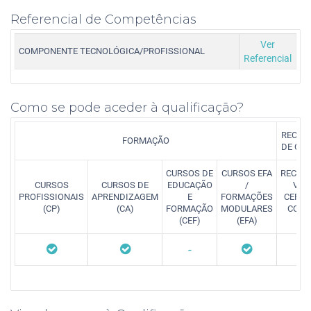
Referencial de Competências
Ver
COMPONENTE TECNOLÓGICA/PROFISSIONAL
Referencial
Como se pode aceder à qualificação?
RECON
FORMAÇÃO
DE CO
CURSOS DE
CURSOS EFA
RECON
CURSOS
CURSOS DE
EDUCAÇÃO
/
VAL
PROFISSIONAIS
APRENDIZAGEM
E
FORMAÇÕES
CERTI
(CP)
(CA)
FORMAÇÃO
MODULARES
COMP
(CEF)
(EFA)
(
-