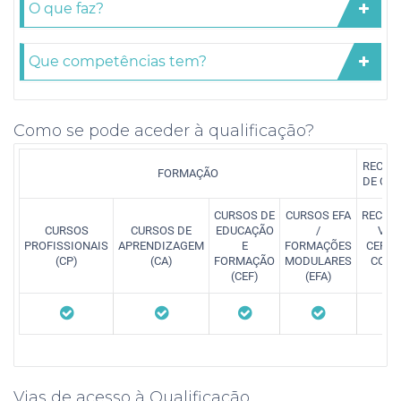
O que faz?
Que competências tem?
Como se pode aceder à qualificação?
RECON
FORMAÇÃO
DE CO
CURSOS DE
CURSOS EFA
RECON
CURSOS
CURSOS DE
EDUCAÇÃO
/
VAL
PROFISSIONAIS
APRENDIZAGEM
E
FORMAÇÕES
CERTI
(CP)
(CA)
FORMAÇÃO
MODULARES
COMP
(CEF)
(EFA)
(
Vias de acesso à Qualificação